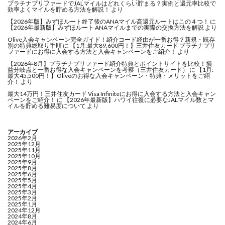
プラチナプリファードでJALマイルはどれくらい貯まる？実例と還元率比較で
効率よくマイルを貯める方法を解説！
より
【2026年版】みずほルート終了後のANAマイル高還元ルートはこの４つ！
に
【2026年最新版】みずほルート ANAマイルまでの実際の交換方法を解説
より
Olive入会キャンペーン完全ガイド！紹介コード経由が一番お得？新規・既存
別の特典総取り手順
に
【1月:最大89,600円！】三井住友カード プラチナプリ
ファードにお得に入会する方法と入会キャンペーンをご紹介！
より
【2026年8月】プラチナプリファード紹介特典とポイントサイトを比較！損
益分岐点と一番お得な入会キャンペーンを考察（三井住友カード）
に
【1月:
最大45,500円！】Oliveのお得な入会キャンペーン・特典・メリットをご紹
介！
より
最大14万円！三井住友カード Visa Infiniteにお得に入会する方法と入会キャン
ペーンをご紹介！
に
【2026年最新版】ハワイ往復に必要なJALマイル数とマ
イルを貯める難易度について
より
アーカイブ
2026年2月
2025年12月
2025年11月
2025年10月
2025年9月
2025年8月
2025年6月
2025年5月
2025年4月
2025年3月
2025年2月
2025年1月
2024年12月
2024年8月
2024年6月