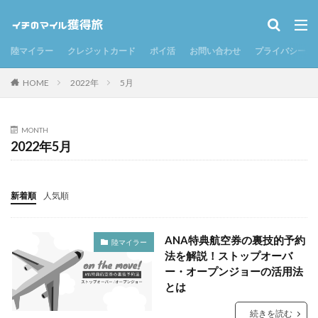
陸マイラー
クレジットカード
ポイ活
お問い合わせ
プライバシーポ
検索
HOME
2022年
5月
MONTH
2022年5月
新着順
人気順
ANA特典航空券の裏技的予約
陸マイラー
法を解説！ストップオーバ
ー・オープンジョーの活用法
とは
続きを読む