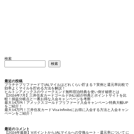
検索
検索
最近の投稿
プラチナプリファードでJALマイルはどれくらい貯まる？実例と還元率比較で
効率よくマイルを貯める方法を解説！
ヒルトンアメックスのウィークエンド無料宿泊特典を使い倒す秘密とは
【2026年7月】三井住友カードゴールド(NL) 紹介特典とポイントサイトを比
較！損益分岐点と一番お得な入会キャンペーンを考察
最大14万Pt！アメックスゴールドプリファード入会キャンペーン特典大幅UP
をご紹介！
最大14万円！三井住友カード Visa Infiniteにお得に入会する方法と入会キャン
ペーンをご紹介！
最近のコメント
【2026年最新】VポイントからJALマイルへの交換ルート・還元率について
に