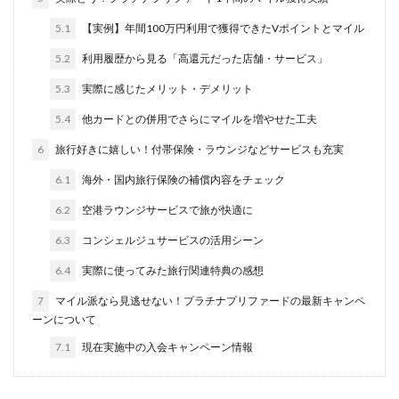
5.1
【実例】年間100万円利用で獲得できたVポイントとマイル
5.2
利用履歴から見る「高還元だった店舗・サービス」
5.3
実際に感じたメリット・デメリット
5.4
他カードとの併用でさらにマイルを増やせた工夫
6
旅行好きに嬉しい！付帯保険・ラウンジなどサービスも充実
6.1
海外・国内旅行保険の補償内容をチェック
6.2
空港ラウンジサービスで旅が快適に
6.3
コンシェルジュサービスの活用シーン
6.4
実際に使ってみた旅行関連特典の感想
7
マイル派なら見逃せない！プラチナプリファードの最新キャンペ
ーンについて
7.1
現在実施中の入会キャンペーン情報