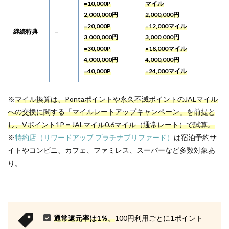
=10,000P
マイル
2,000,000円
2,000,000円
=20,000P
=12,000マイル
継続特典
–
3,000,000円
3,000,000円
=30,000P
=18,000マイル
4,000,000円
4,000,000円
=40,000P
=24,000マイル
※
マイル換算は、Pontaポイントや永久不滅ポイントのJALマイル
への交換に関する「マイルレートアップキャンペーン」を前提と
し、Vポイント1P＝JALマイル0.6マイル（通常レート）で試算。
※
特約店（リワードアップ プラチナプリファード）
は宿泊予約サ
イトやコンビニ、カフェ、ファミレス、スーパーなど多数対象あ
り。
通常還元率は1％
。
100円利用ごとに1ポイント