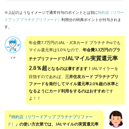
※上記のようなイメージで通常付与のポイントとは別に
特約店（リワー
ドアップ プラチナプリファード）
利用分の特典ポイントが付与されま
す。
年会費7.7万円のJAL・JCBカード プラチナ Proでも
マイル還元率は1.0％なので、
年会費3.3万円のプラ
JALマイル実質還元率
イチ
チナプリファードで
2.8％超
となるのは凄すぎます！
JALマイラーを
目指すのであれば、
三井住友カード プラチナプリ
ファードを発行してマイル還元率2.0％超の水準と
なるようにカード利用をするのはおすすめ
です
よ！！
「
特約店（リワードアップ プラチナプリファー
ド）
」の使い方次第では、JALマイルの実質還元率