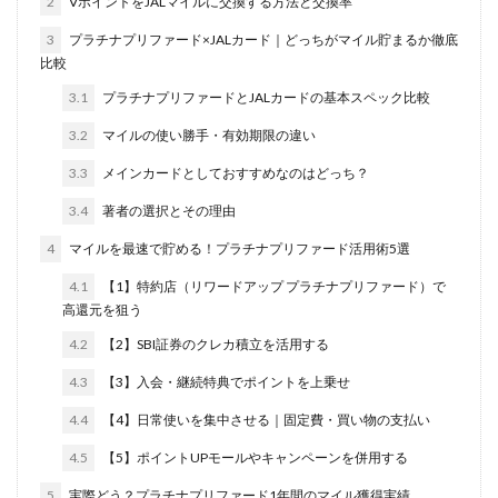
2
VポイントをJALマイルに交換する方法と交換率
3
プラチナプリファード×JALカード｜どっちがマイル貯まるか徹底
比較
3.1
プラチナプリファードとJALカードの基本スペック比較
3.2
マイルの使い勝手・有効期限の違い
3.3
メインカードとしておすすめなのはどっち？
3.4
著者の選択とその理由
4
マイルを最速で貯める！プラチナプリファード活用術5選
4.1
【1】特約店（リワードアップ プラチナプリファード）で
高還元を狙う
4.2
【2】SBI証券のクレカ積立を活用する
4.3
【3】入会・継続特典でポイントを上乗せ
4.4
【4】日常使いを集中させる｜固定費・買い物の支払い
4.5
【5】ポイントUPモールやキャンペーンを併用する
5
実際どう？プラチナプリファード1年間のマイル獲得実績