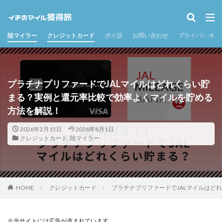
陸マイラー
クレジットカード
ポイ活
お問い合わせ
プライバシーポ
プラチナプリファードでJALマイルはどれくらい貯
まる？実例と還元率比較で効率よくマイルを貯める
方法を解説！
2026年2月15日
2026年8月1日
クレジットカード
,
陸マイラー
HOME
クレジットカード
プラチナプリファードでJALマイルはど
※当サイトには広告が含まれています