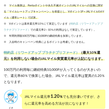
※
マイル換算は、Pontaポイントや永久不滅ポイントのJALマイルへの交換に関す
る「マイルレートアップキャンペーン」を前提とし、Vポイント1P＝JALマイル0.6マ
イル（通常レート）で試算。
※ Vポイントは基本還元率1.0％にて算定しています（
特約店（リワードアップ プ
ラチナプリファード）
での還元率2～10％の利用はなしで算定しています）。
※ 年間利用額100万円毎に10,000Pの継続特典を加算しています。
※ 入会時のキャンペーン特典によるポイントは考慮していません。
特約店（リワードアップ プラチナプリファード）
（最大10％還
元）を利用しない場合のJALマイル実質還元率が上記になります。
100万円の利用毎に継続特典10,000Pが入ってくるのが大きいの
で、還元率60％で換算した場合、JALマイル還元率は驚異の1.20％
となります。
1.20
JALマイル還元率
％
でも充分凄いですが、さ
らに還元率を高める方法が次になります！
イチ