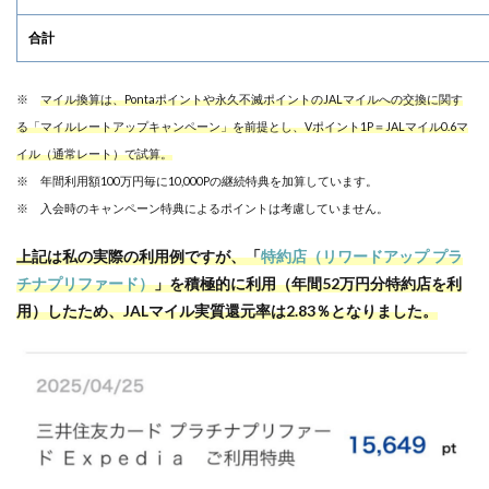
合計
※
マイル換算は、Pontaポイントや永久不滅ポイントのJALマイルへの交換に関す
る「マイルレートアップキャンペーン」を前提とし、Vポイント1P＝JALマイル0.6マ
イル（通常レート）で試算。
※ 年間利用額100万円毎に10,000Pの継続特典を加算しています。
※ 入会時のキャンペーン特典によるポイントは考慮していません。
上記は私の実際の利用例ですが、「
特約店（リワードアップ プラ
チナプリファード）
」を積極的に利用（年間52万円分特約店を利
用）したため、JALマイル実質還元率は2.83％となりました。