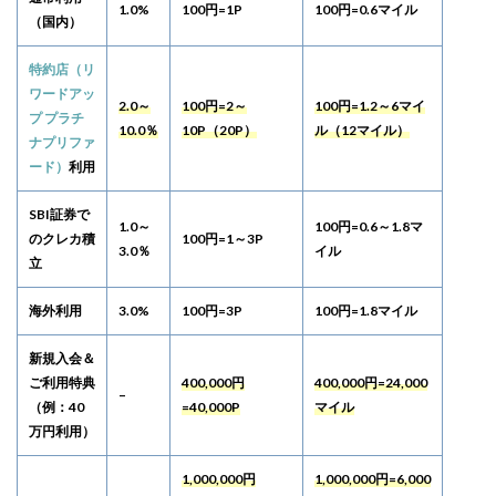
1.0%
100円=1P
100円=0.6マイル
（国内）
特約店（リ
ワードアッ
2.0～
100円=2～
100円=1.2～6マイ
プ プラチ
10.0％
10P（20P）
ル（12マイル）
ナプリファ
ード）
利用
SBI証券で
1.0～
100円=0.6～1.8マ
のクレカ積
100円=1～3P
3.0％
イル
立
海外利用
3.0%
100円=3P
100円=1.8マイル
新規入会＆
ご利用特典
400,000円
400,000円=24,000
–
（例：40
=40,000P
マイル
万円利用）
1,000,000円
1,000,000円=6,000