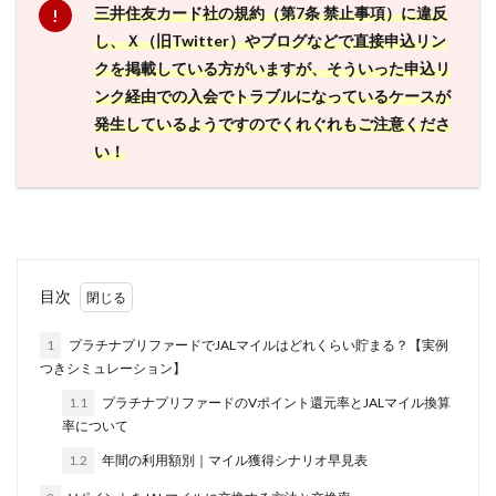
三井住友カード社の規約（第7条 禁止事項）に違反
し、Ｘ（旧Twitter）やブログなどで直接申込リン
クを掲載している方がいますが、そういった申込リ
ンク経由での入会でトラブルになっているケースが
発生しているようですのでくれぐれもご注意くださ
い！
目次
1
プラチナプリファードでJALマイルはどれくらい貯まる？【実例
つきシミュレーション】
1.1
プラチナプリファードのVポイント還元率とJALマイル換算
率について
1.2
年間の利用額別｜マイル獲得シナリオ早見表